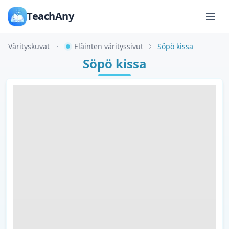
TeachAny
Värityskuvat
Eläinten värityssivut
Söpö kissa
Söpö kissa