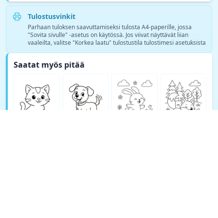
Tulostusvinkit
Parhaan tuloksen saavuttamiseksi tulosta A4-paperille, jossa
"Sovita sivulle" -asetus on käytössä. Jos viivat näyttävät liian
vaaleilta, valitse "Korkea laatu" tulostustila tulostimesi asetuksista
Saatat myös pitää
Katso lisää Eläinten värityssivut värityskuvia →
© Copyright 2026 DEEP EXPLORE PTE. LTD.
Tietoa TeachAnysta
Cookie Policy
Privacy Policy
Support
Terms
Refund Policy