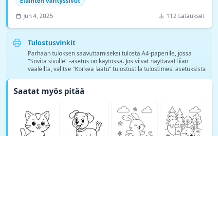
Eläinten värityssivut
Jun 4, 2025
112 Lataukset
Tulostusvinkit
Parhaan tuloksen saavuttamiseksi tulosta A4-paperille, jossa
"Sovita sivulle" -asetus on käytössä. Jos viivat näyttävät liian
vaaleilta, valitse "Korkea laatu" tulostustila tulostimesi asetuksista
Saatat myös pitää
Katso lisää Eläinten värityssivut värityskuvia →
© Copyright 2026 DEEP EXPLORE PTE. LTD.