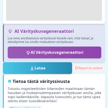
AI Värityskuvageneraattori
Luo omia ainutlaatuisia värityskuvia! Kuvaile vain, mitä haluat, ja
tekoälymme luo sinulle mukautetun värityskuvan.
AI Värityskuvageneraattori
Lataa
Report AI content
Tietoa tästä värityssivusta
Tutustu majesteettisten tiikereiden maailmaan tämän
hauskan ja mukaansatempaavan värityskuvan avulla, joka
sopii kaikenikäisille. Vapauta luovuutesi ja tuo tämä upea
olento eloon suosikkiväreilläsi!