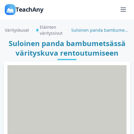
TeachAny
Eläinten
Värityskuvat
Suloinen panda bambumetsässä värityskuva rentoutumiseen
värityssivut
Suloinen panda bambumetsässä
värityskuva rentoutumiseen