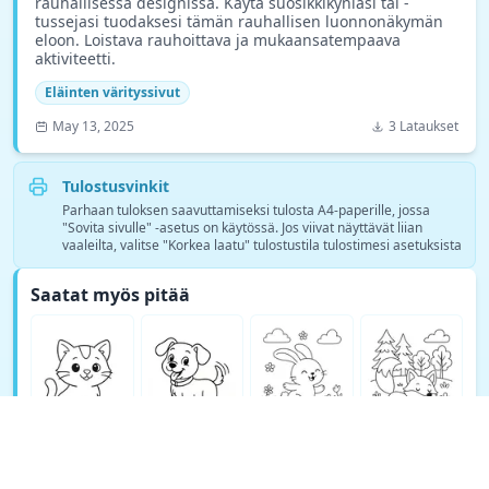
rauhallisessa designissa. Käytä suosikkikyniäsi tai -
tussejasi tuodaksesi tämän rauhallisen luonnonäkymän
eloon. Loistava rauhoittava ja mukaansatempaava
aktiviteetti.
Eläinten värityssivut
May 13, 2025
3 Lataukset
Tulostusvinkit
Parhaan tuloksen saavuttamiseksi tulosta A4-paperille, jossa
"Sovita sivulle" -asetus on käytössä. Jos viivat näyttävät liian
vaaleilta, valitse "Korkea laatu" tulostustila tulostimesi asetuksista
Saatat myös pitää
Katso lisää Eläinten värityssivut värityskuvia →