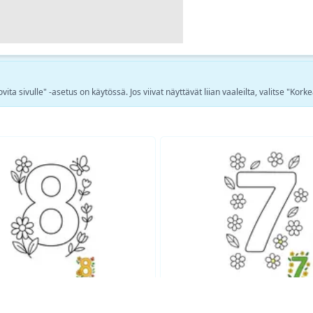
ta sivulle" -asetus on käytössä. Jos viivat näyttävät liian vaaleilta, valitse "Korke
Katso lisää Koulutuksellinen värityskuvia →