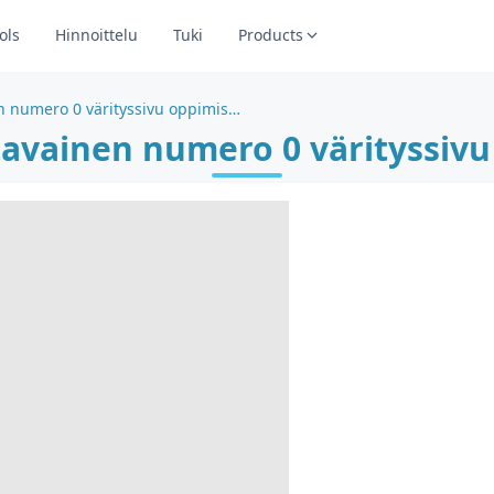
ols
Hinnoittelu
Tuki
Products
Luova opettavainen numero 0 värityssivu oppimiseen
avainen numero 0 värityssiv