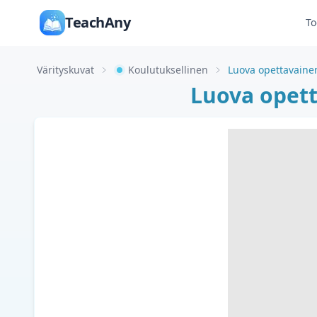
TeachAny
To
Värityskuvat
Koulutuksellinen
Luova opett