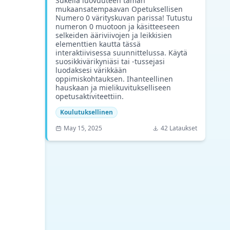
Sukella luovuuteen tämän
mukaansatempaavan Opetuksellisen
Numero 0 värityskuvan parissa! Tutustu
numeron 0 muotoon ja käsitteeseen
selkeiden ääriviivojen ja leikkisien
elementtien kautta tässä
interaktiivisessa suunnittelussa. Käytä
suosikkivärikyniäsi tai -tussejasi
luodaksesi värikkään
oppimiskohtauksen. Ihanteellinen
hauskaan ja mielikuvitukselliseen
opetusaktiviteettiin.
Koulutuksellinen
May 15, 2025
42 Lataukset