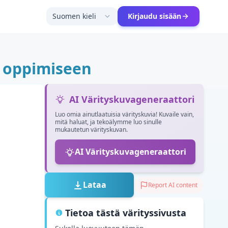
Suomen kieli
Kirjaudu sisään
u oppimiseen
AI Värityskuvageneraattori
Luo omia ainutlaatuisia värityskuvia! Kuvaile vain,
mitä haluat, ja tekoälymme luo sinulle
mukautetun värityskuvan.
AI Värityskuvageneraattori
Lataa
Report AI content
Tietoa tästä värityssivusta