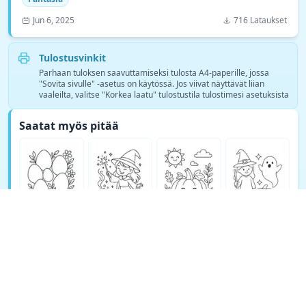
Jun 6, 2025
716 Lataukset
Tulostusvinkit
Parhaan tuloksen saavuttamiseksi tulosta A4-paperille, jossa
"Sovita sivulle" -asetus on käytössä. Jos viivat näyttävät liian
vaaleilta, valitse "Korkea laatu" tulostustila tulostimesi asetuksista
Saatat myös pitää
Katso lisää Fantasia värityskuvia →
© Copyright 2026 DEEP EXPLORE PTE. LTD.