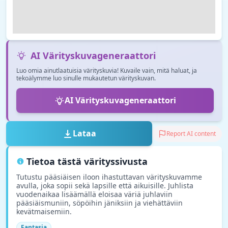
AI Värityskuvageneraattori
Luo omia ainutlaatuisia värityskuvia! Kuvaile vain, mitä haluat, ja
tekoälymme luo sinulle mukautetun värityskuvan.
AI Värityskuvageneraattori
Lataa
Report AI content
Tietoa tästä värityssivusta
Tutustu pääsiäisen iloon ihastuttavan värityskuvamme
avulla, joka sopii sekä lapsille että aikuisille. Juhlista
vuodenaikaa lisäämällä eloisaa väriä juhlaviin
pääsiäismuniin, söpöihin jäniksiin ja viehättäviin
kevätmaisemiin.
Fantasia