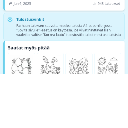
Jun 6, 2025
943 Lataukset
Tulostusvinkit
Parhaan tuloksen saavuttamiseksi tulosta A4-paperille, jossa
"Sovita sivulle" -asetus on käytössä. Jos viivat näyttävät liian
vaaleilta, valitse "Korkea laatu" tulostustila tulostimesi asetuksista
Saatat myös pitää
Katso lisää Fantasia värityskuvia →
© Copyright 2026 DEEP EXPLORE PTE. LTD.