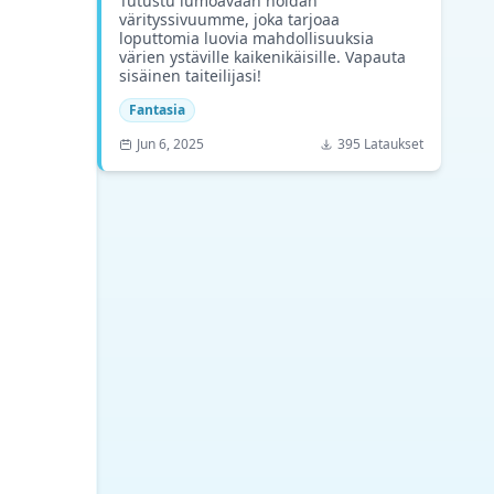
Tutustu lumoavaan noidan
värityssivuumme, joka tarjoaa
loputtomia luovia mahdollisuuksia
värien ystäville kaikenikäisille. Vapauta
sisäinen taiteilijasi!
Fantasia
Jun 6, 2025
395 Lataukset