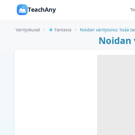
TeachAny
To
Värityskuvat
Fantasia
Noidan värityssivu: lisää ta
Noidan v