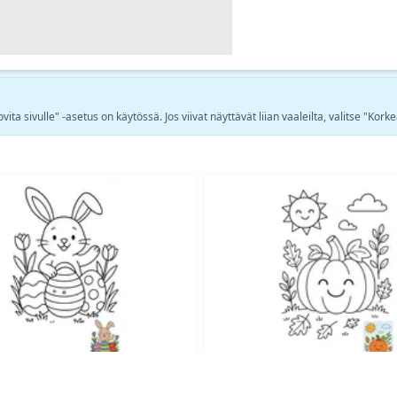
ta sivulle" -asetus on käytössä. Jos viivat näyttävät liian vaaleilta, valitse "Korke
Katso lisää Fantasia värityskuvia →