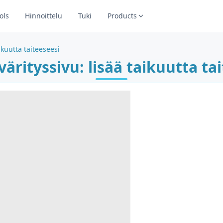
ols
Hinnoittelu
Tuki
Products
ikuutta taiteeseesi
ärityssivu: lisää taikuutta ta