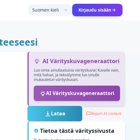
Suomen kieli
Kirjaudu sisään
iteeseesi
AI Värityskuvageneraattori
Luo omia ainutlaatuisia värityskuvia! Kuvaile vain,
mitä haluat, ja tekoälymme luo sinulle
mukautetun värityskuvan.
AI Värityskuvageneraattori
Lataa
Report AI content
Tietoa tästä värityssivusta