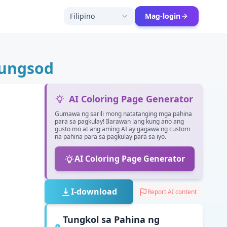
Filipino
Mag-login
Lungsod
AI Coloring Page Generator
Gumawa ng sarili mong natatanging mga pahina
para sa pagkulay! Ilarawan lang kung ano ang
gusto mo at ang aming AI ay gagawa ng custom
na pahina para sa pagkulay para sa iyo.
AI Coloring Page Generator
I-download
Report AI content
Tungkol sa Pahina ng