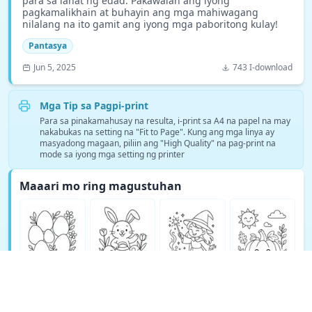
para sa lahat ng edad. Pakawalan ang iyong
pagkamalikhain at buhayin ang mga mahiwagang
nilalang na ito gamit ang iyong mga paboritong kulay!
Pantasya
Jun 5, 2025
743 I-download
Mga Tip sa Pagpi-print
Para sa pinakamahusay na resulta, i-print sa A4 na papel na may
nakabukas na setting na "Fit to Page". Kung ang mga linya ay
masyadong magaan, piliin ang "High Quality" na pag-print na
mode sa iyong mga setting ng printer
Maaari mo ring magustuhan
Tingnan ang higit pang Pantasya na mga pahina para sa pagkulay →