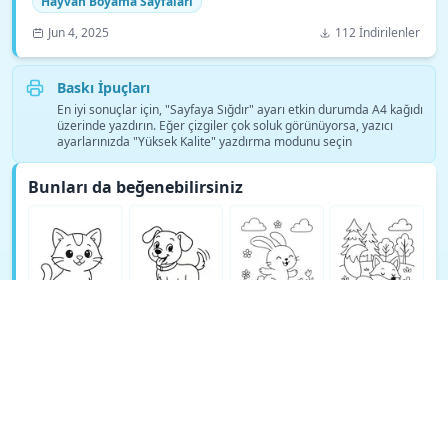
Hayvan Boyama Sayfaları
Jun 4, 2025
112 İndirilenler
Baskı İpuçları
En iyi sonuçlar için, "Sayfaya Sığdır" ayarı etkin durumda A4 kağıdı
üzerinde yazdırın. Eğer çizgiler çok soluk görünüyorsa, yazıcı
ayarlarınızda "Yüksek Kalite" yazdırma modunu seçin
Bunları da beğenebilirsiniz
Daha fazla Hayvan Boyama Sayfaları boyama sayfası gör →
© Copyright 2026 DEEP EXPLORE PTE. LTD.