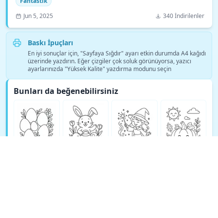
Fantastik
Jun 5, 2025
340 İndirilenler
Baskı İpuçları
En iyi sonuçlar için, "Sayfaya Sığdır" ayarı etkin durumda A4 kağıdı
üzerinde yazdırın. Eğer çizgiler çok soluk görünüyorsa, yazıcı
ayarlarınızda "Yüksek Kalite" yazdırma modunu seçin
Bunları da beğenebilirsiniz
Daha fazla Fantastik boyama sayfası gör →
© Copyright 2026 DEEP EXPLORE PTE. LTD.