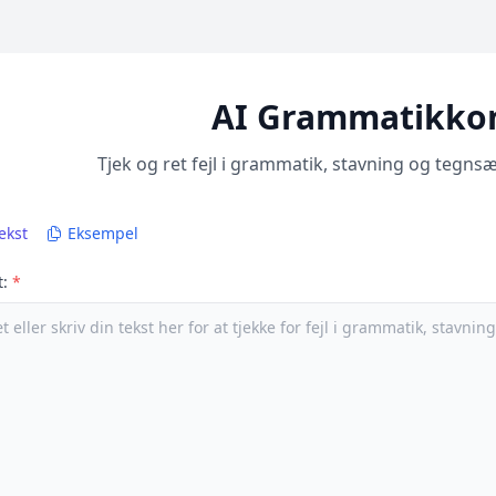
AI Grammatikkon
Tjek og ret fejl i grammatik, stavning og teg
ekst
Eksempel
t:
*