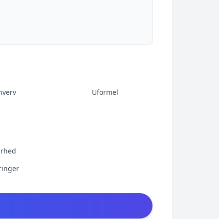
hverv
Uformel
larhed
aringer