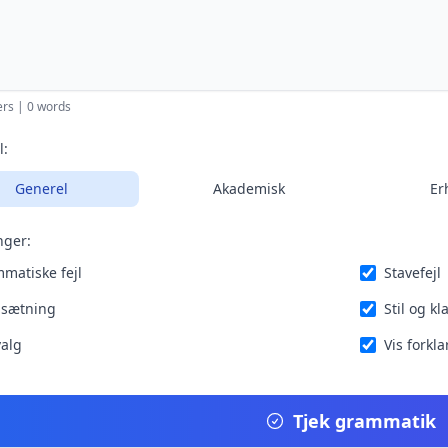
ers | 0 words
l:
Generel
Akademisk
Er
nger:
matiske fejl
Stavefejl
sætning
Stil og k
alg
Vis forkl
Tjek grammatik