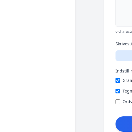
0 charact
Skrivesti
Indstilli
Gram
Tegn
Ordv