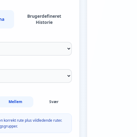
Brugerdefineret
ma
Historie
Mellem
Svær
én korrekt rute plus vildledende ruter.
ngsgrupper.