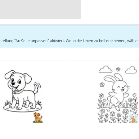
stellung "An Seite anpassen" aktiviert. Wenn die Linien zu hell erscheinen, wäh
Mehr Tier-Malvorlagen Ausmalbilder ansehen →