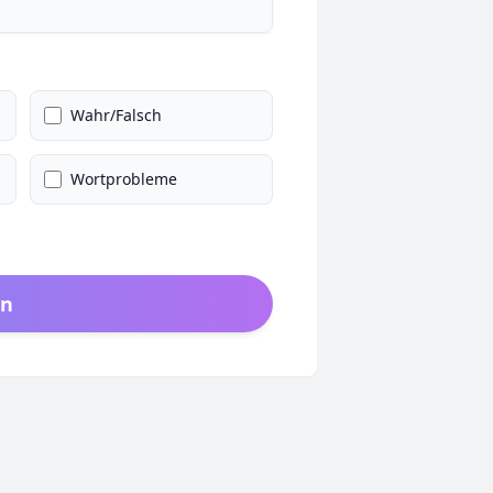
Wahr/Falsch
Wortprobleme
en