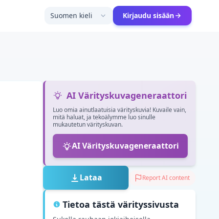
Suomen kieli
Kirjaudu sisään
AI Värityskuvageneraattori
Luo omia ainutlaatuisia värityskuvia! Kuvaile vain,
mitä haluat, ja tekoälymme luo sinulle
mukautetun värityskuvan.
AI Värityskuvageneraattori
Lataa
Report AI content
Tietoa tästä värityssivusta