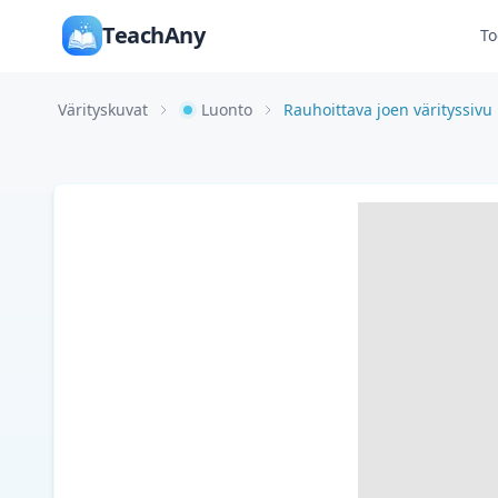
TeachAny
To
Värityskuvat
Luonto
Rauhoittava joen värityssivu