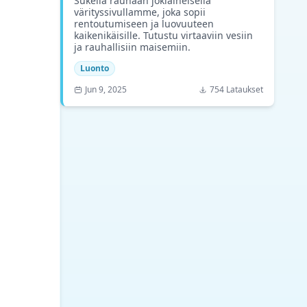
Sukella rauhaan jokiaiheisella
värityssivullamme, joka sopii
rentoutumiseen ja luovuuteen
kaikenikäisille. Tutustu virtaaviin vesiin
ja rauhallisiin maisemiin.
Luonto
Jun 9, 2025
754 Lataukset