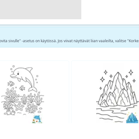
ta sivulle" -asetus on käytössä. Jos viivat näyttävät liian vaaleilta, valitse "Korke
Katso lisää Luonto värityskuvia →