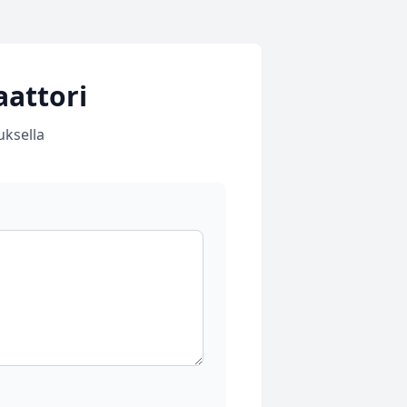
attori
uksella