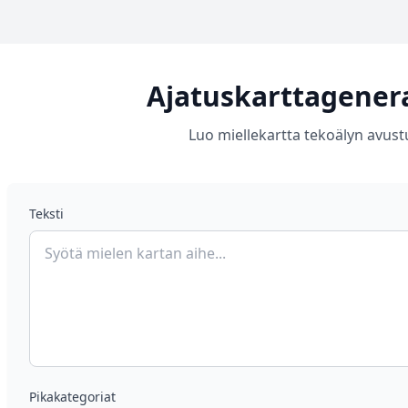
Ajatuskarttagenera
Luo miellekartta tekoälyn avust
Teksti
Pikakategoriat