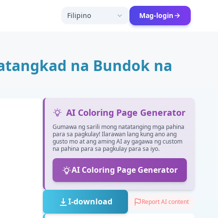
Filipino
Mag-login
atangkad na Bundok na
AI Coloring Page Generator
Gumawa ng sarili mong natatanging mga pahina
para sa pagkulay! Ilarawan lang kung ano ang
gusto mo at ang aming AI ay gagawa ng custom
na pahina para sa pagkulay para sa iyo.
AI Coloring Page Generator
I-download
Report AI content