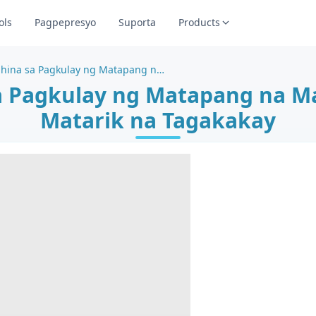
ols
Pagpepresyo
Suporta
Products
Mapagpalang Pahina sa Pagkulay ng Matapang na Matangkad na Bundok na Matarik na Tagakakay
a Pagkulay ng Matapang na M
Matarik na Tagakakay