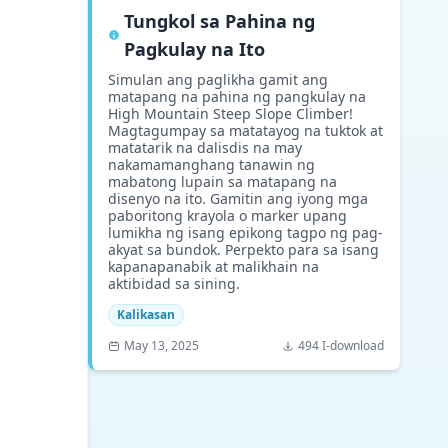
Tungkol sa Pahina ng
Pagkulay na Ito
Simulan ang paglikha gamit ang
matapang na pahina ng pangkulay na
High Mountain Steep Slope Climber!
Magtagumpay sa matatayog na tuktok at
matatarik na dalisdis na may
nakamamanghang tanawin ng
mabatong lupain sa matapang na
disenyo na ito. Gamitin ang iyong mga
paboritong krayola o marker upang
lumikha ng isang epikong tagpo ng pag-
akyat sa bundok. Perpekto para sa isang
kapanapanabik at malikhain na
aktibidad sa sining.
Kalikasan
May 13, 2025
494 I-download