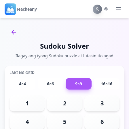
Teacheany
Back to tools
Sudoku Solver
Ilagay ang iyong Sudoku puzzle at lutasin ito agad
LAKI NG GRID
4×4
6×6
9×9
16×16
1
2
3
4
5
6