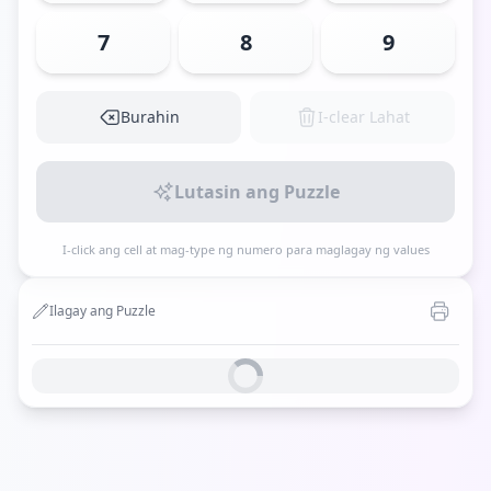
7
8
9
Burahin
I-clear Lahat
Lutasin ang Puzzle
I-click ang cell at mag-type ng numero para maglagay ng values
Ilagay ang Puzzle