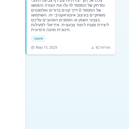
צללו אל תוך יצירתיות עם דף צביעה חינוכי
ומרתק של המספר 0! גלו את הצורה והמושג
של המספר 0 דרך קווים ברורים ואלמנטים
משחקיים בעיצוב אינטראקטיבי זה. השתמשו
בצבעי השמן או הסמנים האהובים עליכם
ליצירת סצנת לימוד צבעונית. אידיאלי לפעילות
חינוכית מהנה ודמיונית.
חינוכי
42 הורדות
May 15, 2025