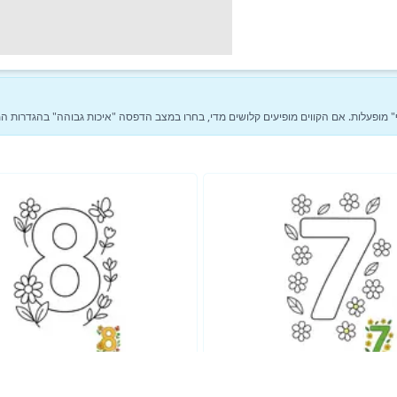
ר, הדפיסו על נייר A4 עם הגדרות "התאמה לדף" מופעלות. אם הקווים מופיעים קלושים מדי, בחרו במצב הדפסה "איכות גבוהה" בה
ראה עוד דפי צביעה של חינוכי →