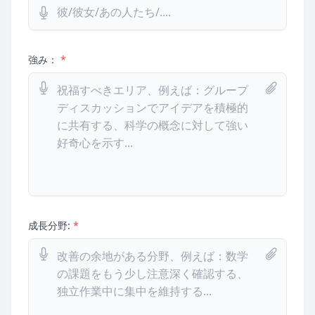
強み：
*
成長分野:
*