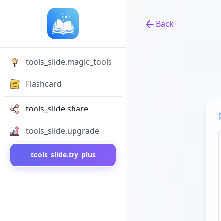
Back
Back to tools
tools_slide.magic_tools
Flashcard
tools_slide.share
tools_slide.upgrade
tools_slide.try_plus