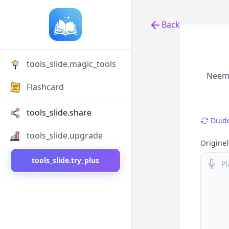
Back
Back to tools
tools_slide.magic_tools
Neem 
Flashcard
tools_slide.share
Duide
tools_slide.upgrade
Originel
tools_slide.try_plus