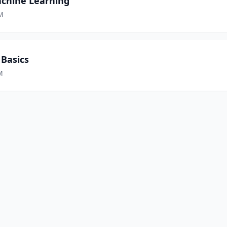
achine Learning
AM
Basics
M