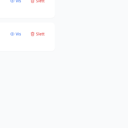
Vis
Slett
Vis
Slett