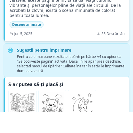
vârstele, aceste pagini te invită să dai viață culorilor
vibrante și personajelor pline de viață ale circului. De la
acrobați la clovni, există o scenă minunată de colorat
pentru toată lumea.
Desene animate
Jun 5, 2025
35 Descărcări
Sugestii pentru imprimare
Pentru cele mai bune rezultate, tipăriți pe hârtie A4 cu opțiunea
"Se potrivește paginii" activată. Dacă liniile apar prea deschise,
selectați modul de tipărire "Calitate înaltă" în setările imprimantei
dumneavoastră
S-ar putea să-ți placă și