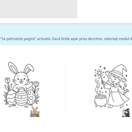
 "Se potrivește paginii" activată. Dacă liniile apar prea deschise, selectați modul 
Vezi mai multe pagini de colorat Fantezie →