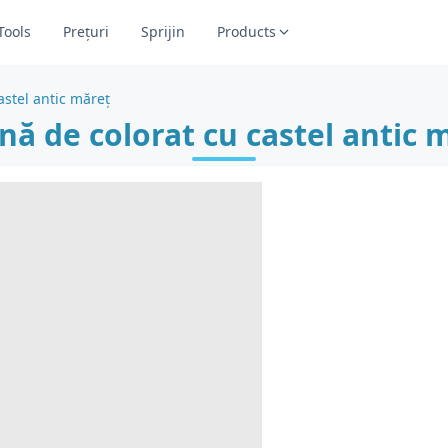
Tools
Prețuri
Sprijin
Products
astel antic măreț
nă de colorat cu castel antic 