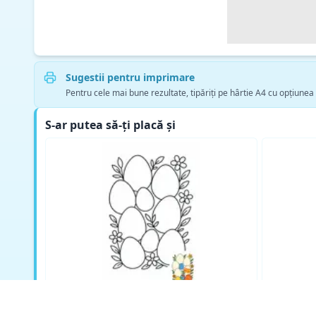
Sugestii pentru imprimare
Pentru cele mai bune rezultate, tipăriți pe hârtie A4 cu opțiunea
S-ar putea să-ți placă și