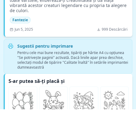
toate vârstele, eliberează-ți creativitatea și dă viață
vibrantă acestor creaturi legendare cu propria ta alegere
de culori.
Fantezie
Jun 5, 2025
999 Descărcări
Sugestii pentru imprimare
Pentru cele mai bune rezultate, tipăriți pe hârtie A4 cu opțiunea
"Se potrivește paginii" activată. Dacă liniile apar prea deschise,
selectați modul de tipărire "Calitate înaltă" în setările imprimantei
dumneavoastră
S-ar putea să-ți placă și
Vezi mai multe pagini de colorat Fantezie →