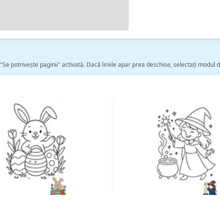
 "Se potrivește paginii" activată. Dacă liniile apar prea deschise, selectați modul 
Vezi mai multe pagini de colorat Fantezie →