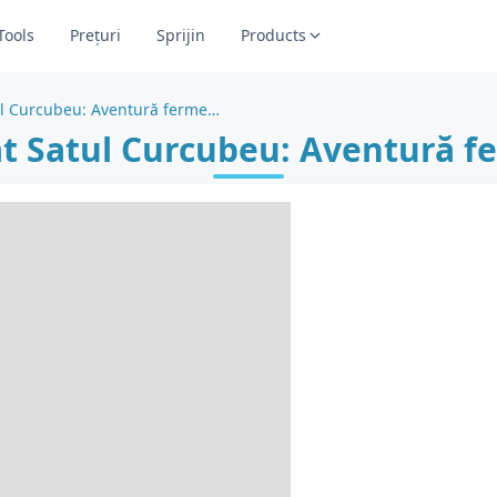
Tools
Prețuri
Sprijin
Products
Pagină de colorat Satul Curcubeu: Aventură fermecată cu zâne
at Satul Curcubeu: Aventură f