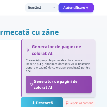
Română
Autentificare
ermecată cu zâne
Generator de pagini de
colorat AI
Creează-ți propriile pagini de colorat unice!
Descrie pur și simplu ce dorești și AI-ul nostru va
genera o pagină de colorat personalizată pentru
tine.
Generator de pagini de
colorat AI
Descarcă
Report AI content