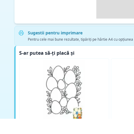
Sugestii pentru imprimare
Pentru cele mai bune rezultate, tipăriți pe hârtie A4 cu opțiunea
S-ar putea să-ți placă și