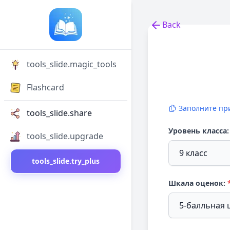
Back
Back to tools
tools_slide.magic_tools
Flashcard
Заполните пр
tools_slide.share
Уровень класса:
tools_slide.upgrade
tools_slide.try_plus
Шкала оценок: