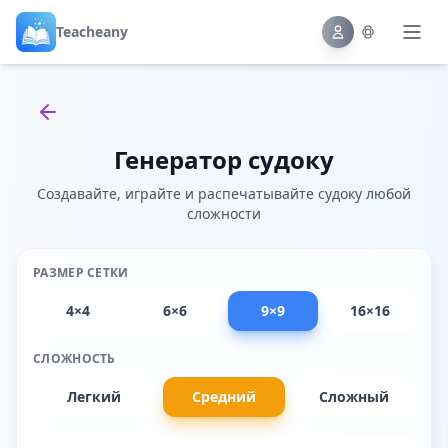
Teacheany
Back to tools
Генератор судоку
Создавайте, играйте и распечатывайте судоку любой
сложности
РАЗМЕР СЕТКИ
4×4
6×6
9×9
16×16
СЛОЖНОСТЬ
Легкий
Средний
Сложный