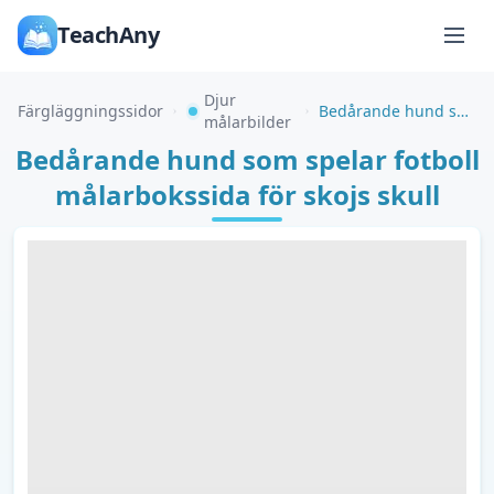
TeachAny
Djur
Färgläggningssidor
Bedårande hund som spelar fotboll målarbokssida för skojs skull
målarbilder
Bedårande hund som spelar fotboll
målarbokssida för skojs skull