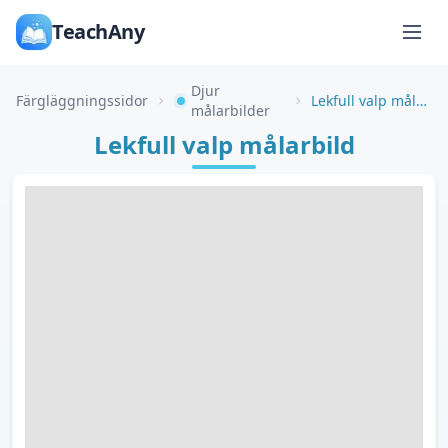
TeachAny
Djur
Färgläggningssidor
Lekfull valp målarbild
målarbilder
Lekfull valp målarbild