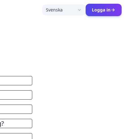
Svenska
Logga in
ser för att
uder
g?