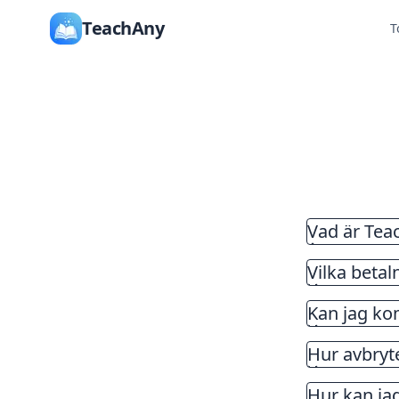
TeachAny
T
Vad är Tea
TeachAny är
Vilka beta
hjälpa dig a
interaktiva
Kan jag ko
Hur avbryt
Hur kan jag