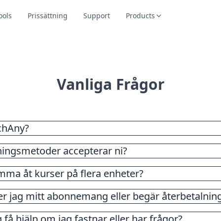
ools
Prissättning
Support
Products
Vanliga Frågor
chAny?
 en online-lärplattform som erbjuder ett brett utbud av kur
lningsmetoder accepterar ni?
tt skaffa nya färdigheter och avancera i din karriär. Vi erbj
 lektioner och expertinstruktörer
mma åt kurser på flera enheter?
er jag mitt abonnemang eller begär återbetalnin
 få hjälp om jag fastnar eller har frågor?