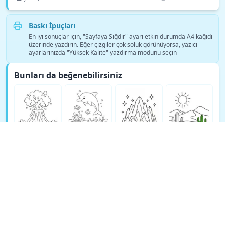
Baskı İpuçları
En iyi sonuçlar için, "Sayfaya Sığdır" ayarı etkin durumda A4 kağıdı
üzerinde yazdırın. Eğer çizgiler çok soluk görünüyorsa, yazıcı
ayarlarınızda "Yüksek Kalite" yazdırma modunu seçin
Bunları da beğenebilirsiniz
Daha fazla Doğa boyama sayfası gör →
© Copyright 2026 DEEP EXPLORE PTE. LTD.
TeachAny Hakkında
Cookie Policy
Privacy Policy
Support
Terms