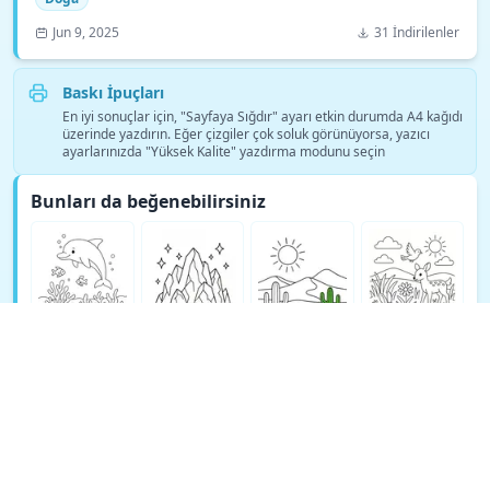
Jun 9, 2025
31 İndirilenler
Baskı İpuçları
En iyi sonuçlar için, "Sayfaya Sığdır" ayarı etkin durumda A4 kağıdı
üzerinde yazdırın. Eğer çizgiler çok soluk görünüyorsa, yazıcı
ayarlarınızda "Yüksek Kalite" yazdırma modunu seçin
Bunları da beğenebilirsiniz
Daha fazla Doğa boyama sayfası gör →
© Copyright 2026 DEEP EXPLORE PTE. LTD.