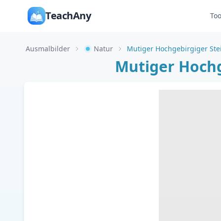
TeachAny
Too
Ausmalbilder
Natur
Mutiger Hochg