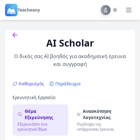
Teacheany
Back to tools
AI Scholar
Ο δικός σας AI βοηθός για ακαδημαϊκή έρευνα
και συγγραφή
Καθαρισμός
Παράδειγμα
Ερευνητική Εργασία:
Θέμα
Ανασκόπηση
Εξερεύνησης
Λογοτεχνίας
Εξερευνήστε ένα
Περίληψη της
ερευνητικό θέμα
υπάρχουσας έρευνας