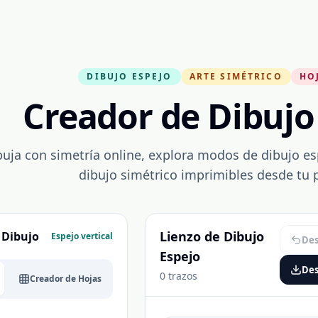
DIBUJO ESPEJO
ARTE SIMÉTRICO
HO
Creador de Dibujo
buja con simetría online, explora modos de dibujo es
dibujo simétrico imprimibles desde tu p
Lienzo de Dibujo
 Dibujo
Espejo vertical
De
Espejo
Des
0 trazos
Creador de Hojas