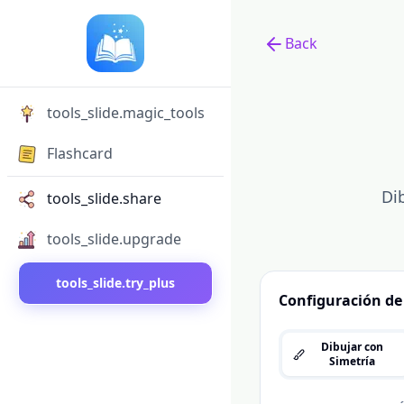
Back
Back to tools
tools_slide.magic_tools
Flashcard
Di
tools_slide.share
tools_slide.upgrade
tools_slide.try_plus
Configuración de
Dibujar con
Simetría