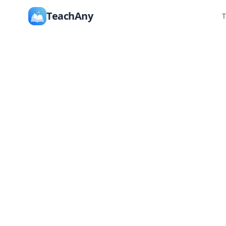
TeachAny
T