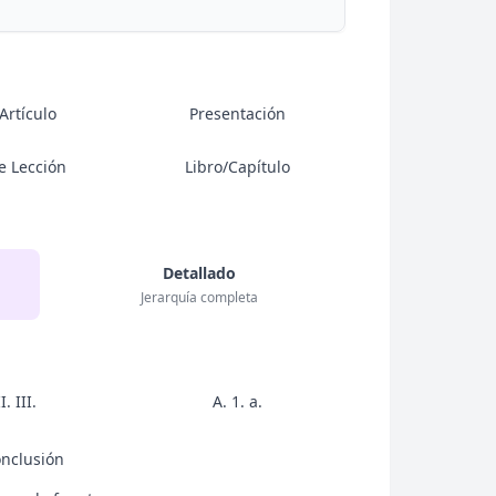
Artículo
Presentación
e Lección
Libro/Capítulo
Detallado
Jerarquía completa
II. III.
A. 1. a.
onclusión