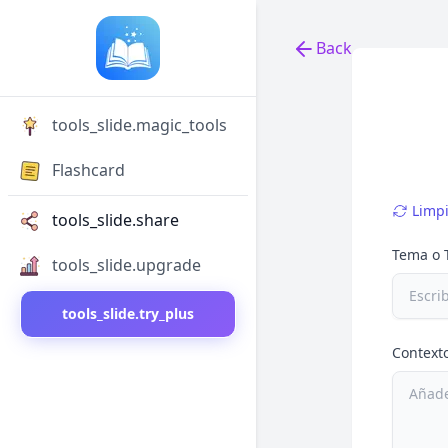
Back
Back to tools
tools_slide.magic_tools
Flashcard
Limp
tools_slide.share
Tema o 
tools_slide.upgrade
tools_slide.try_plus
Contexto