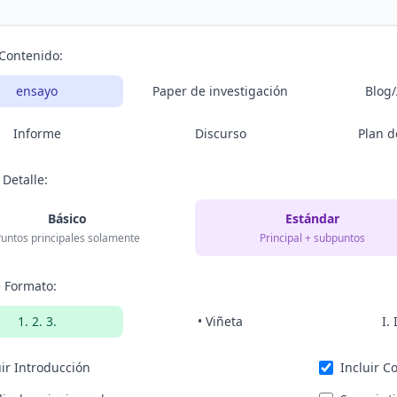
 Contenido:
ensayo
Paper de investigación
Blog/
Informe
Discurso
Plan d
 Detalle:
Básico
Estándar
untos principales solamente
Principal + subpuntos
e Formato:
1. 2. 3.
• Viñeta
I. 
uir Introducción
Incluir C