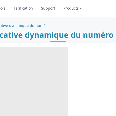
ools
Tarification
Support
Products
Page de coloriage éducative dynamique du numéro 4 pour l'apprentissage
ucative dynamique du numéro 4