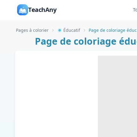
TeachAny
T
Pages à colorier
Éducatif
Page de coloriage éd