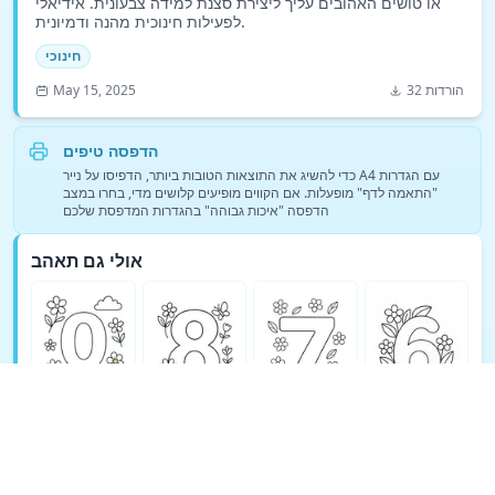
או טושים האהובים עליך ליצירת סצנת למידה צבעונית. אידיאלי
לפעילות חינוכית מהנה ודמיונית.
חינוכי
32 הורדות
May 15, 2025
הדפסה טיפים
כדי להשיג את התוצאות הטובות ביותר, הדפיסו על נייר A4 עם הגדרות
"התאמה לדף" מופעלות. אם הקווים מופיעים קלושים מדי, בחרו במצב
הדפסה "איכות גבוהה" בהגדרות המדפסת שלכם
אולי גם תאהב
ראה עוד דפי צביעה של חינוכי →