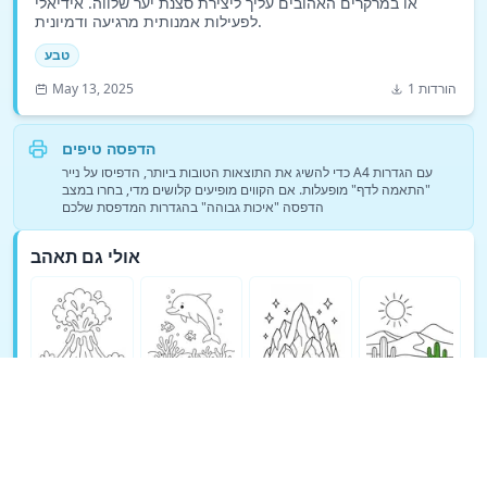
או במרקרים האהובים עליך ליצירת סצנת יער שלווה. אידיאלי
לפעילות אמנותית מרגיעה ודמיונית.
טבע
1 הורדות
May 13, 2025
הדפסה טיפים
כדי להשיג את התוצאות הטובות ביותר, הדפיסו על נייר A4 עם הגדרות
"התאמה לדף" מופעלות. אם הקווים מופיעים קלושים מדי, בחרו במצב
הדפסה "איכות גבוהה" בהגדרות המדפסת שלכם
אולי גם תאהב
ראה עוד דפי צביעה של טבע →