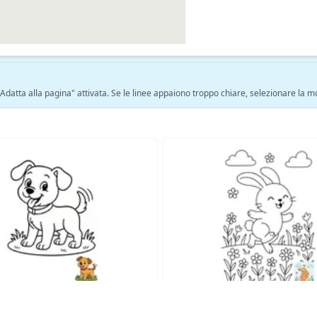
 "Adatta alla pagina" attivata. Se le linee appaiono troppo chiare, selezionare la 
Vedi altre pagine da colorare Pagine da colorare di animali →