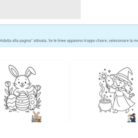
 "Adatta alla pagina" attivata. Se le linee appaiono troppo chiare, selezionare la 
Vedi altre pagine da colorare Fantasia →