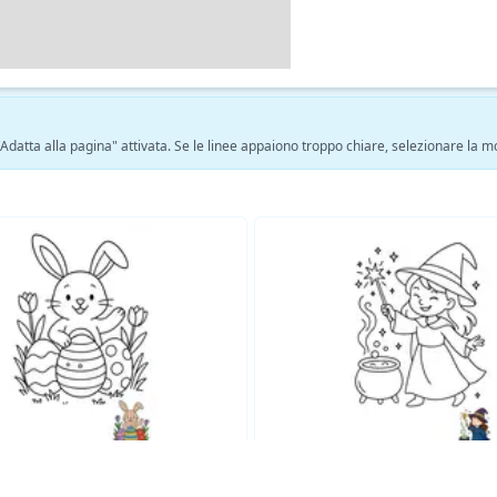
 "Adatta alla pagina" attivata. Se le linee appaiono troppo chiare, selezionare la 
Vedi altre pagine da colorare Fantasia →