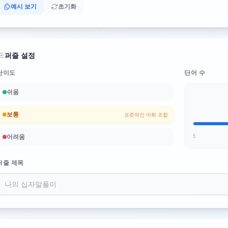
예시 보기
초기화
퍼즐 설정
난이도
단어 수
쉬움
보통
표준적인 어휘 조합
어려움
5
퍼즐 제목