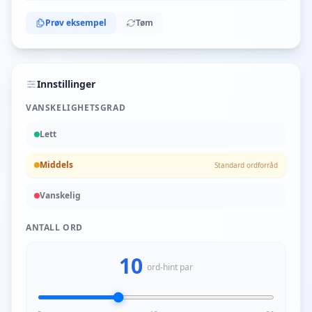
Prøv eksempel
Tøm
Innstillinger
VANSKELIGHETSGRAD
Lett
Middels
Standard ordforråd
Vanskelig
ANTALL ORD
10
ord-hint par