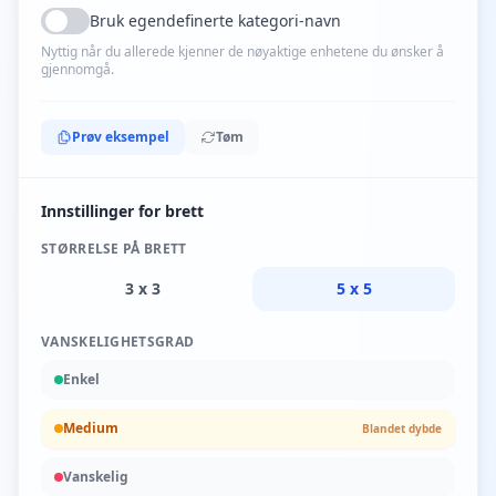
Bruk egendefinerte kategori-navn
Nyttig når du allerede kjenner de nøyaktige enhetene du ønsker å
gjennomgå.
Prøv eksempel
Tøm
Innstillinger for brett
STØRRELSE PÅ BRETT
3 x 3
5 x 5
VANSKELIGHETSGRAD
Enkel
Medium
Blandet dybde
Vanskelig