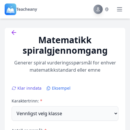
Teacheany
Back to tools
Matematikk
spiralgjennomgang
Generer spiral vurderingsspørsmål for enhver
matematikkstandard eller emne
Klar inndata
Eksempel
Karaktertrinn:
*